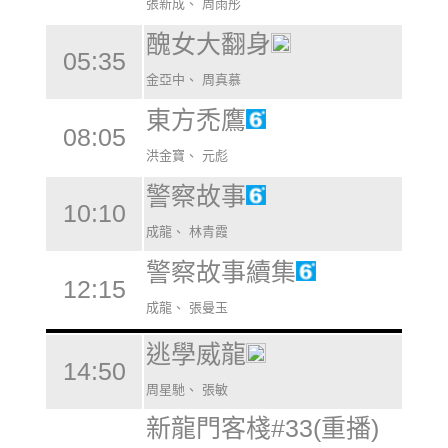
張新成、 周雨彤
醜女大翻身
05:35
金亞中、 周真慕
東方禿鷹
08:05
洪金寶、 元彪
警察故事
10:10
成龍、 林青霞
警察故事續集
12:15
成龍、 張曼玉
逃學威龍
14:50
周星馳、 張敏
新龍門客棧#33(重播)