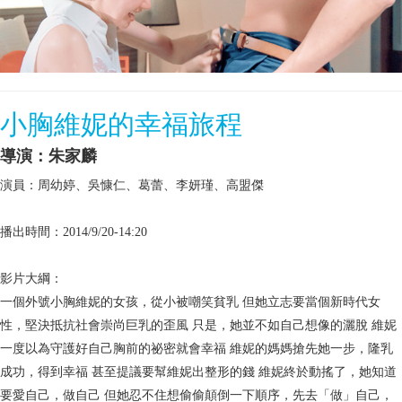
小胸維妮的幸福旅程
導演：朱家麟
演員：周幼婷、吳慷仁、葛蕾、李妍瑾、高盟傑
播出時間：2014/9/20-14:20
影片大綱：
一個外號小胸維妮的女孩，從小被嘲笑貧乳 但她立志要當個新時代女
性，堅決抵抗社會崇尚巨乳的歪風 只是，她並不如自己想像的灑脫 維妮
一度以為守護好自己胸前的祕密就會幸福 維妮的媽媽搶先她一步，隆乳
成功，得到幸福 甚至提議要幫維妮出整形的錢 維妮終於動搖了，她知道
要愛自己，做自己 但她忍不住想偷偷顛倒一下順序，先去「做」自己，