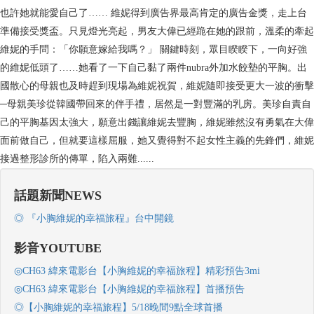
也許她就能愛自己了…… 維妮得到廣告界最高肯定的廣告金獎，走上台
準備接受獎盃。只見燈光亮起，男友大偉已經跪在她的跟前，溫柔的牽起
維妮的手問：「你願意嫁給我嗎？」 關鍵時刻，眾目睽睽下，一向好強
的維妮低頭了……她看了一下自己黏了兩件nubra外加水餃墊的平胸。出
國散心的母親也及時趕到現場為維妮祝賀，維妮隨即接受更大一波的衝擊
─母親美珍從韓國帶回來的伴手禮，居然是一對豐滿的乳房。美珍自責自
己的平胸基因太強大，願意出錢讓維妮去豐胸，維妮雖然沒有勇氣在大偉
面前做自己，但就要這樣屈服，她又覺得對不起女性主義的先鋒們，維妮
接過整形診所的傳單，陷入兩難......
話題新聞NEWS
◎ 『小胸維妮的幸福旅程』台中開鏡
影音YOUTUBE
◎CH63 緯來電影台【小胸維妮的幸福旅程】精彩預告3mi
◎CH63 緯來電影台【小胸維妮的幸福旅程】首播預告
◎【小胸維妮的幸福旅程】5/18晚間9點全球首播