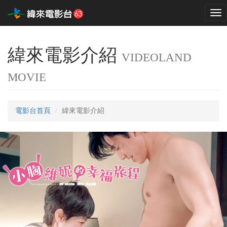
Tog
nav
緯來電影介紹
VIDEOLAND
MOVIE
電影台首頁
緯來電影介紹