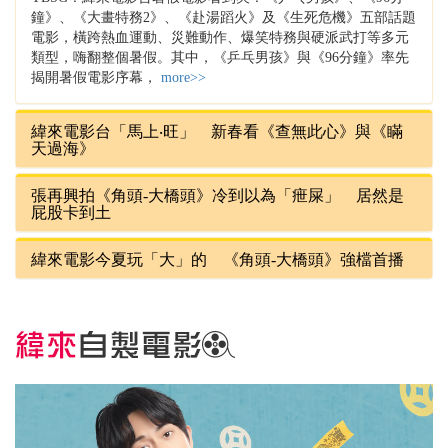
鐘》、《大畫特務2》、《赴湯蹈火》及《生死危機》五部話題
電影，橫跨熱血運動、災難動作、爆笑特務與硬派武打等多元
類型，嗨翻整個暑假。其中，《乒乓男孩》與《96分鐘》率先
揭開暑假電影序幕，
more>>
緯來電影台「馬上‧旺」 新春看《查無此心》與《瞞
天過海》
張再興拍《角頭-大橋頭》冷到以為「疶屎」 居然是
屁股卡到土
緯來電影今夏玩「大」的 《角頭-大橋頭》強檔首播