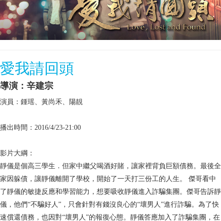
愛我請回頭
導演：辛建宗
演員：鍾瑶、黃尚禾、陽靚
播出時間：2016/4/23-21:00
影片大綱：
靜儀是個高三學生．但家中繼父喝酒好賭，讓家裡背負巨額債務。最後全
家因躲債，讓靜儀離開了學校，開始了一天打三份工的人生。 傑哥看中
了靜儀的敏捷反應和學習能力，想要吸收靜儀進入詐騙集團。傑哥告訴靜
儀，他們“不騙好人”，只會針對有錢沒良心的“壞男人”進行詐騙。為了快
速償還債務，也因對“壞男人”的報復心態。靜儀答應加入了詐騙集團，在