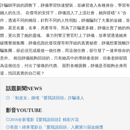
詐騙師萍姐的調教下，靜儀學習快速變裝，並練習進入各種身份，學習有
錢人的生活。 在傑哥的安排下，靜儀混入了上流社會．她與搭檔“Ｘ”合
作，透過不同的橋段，針對不同的人性弱點，靜儀騙到了大量的金錢，首
飾．甚至名畫，名車，房產等等。而為了詐騙更多錢，靜儀出賣了她的肉
體，更出賣了她的靈魂。 暴力刑警王警官盯上了靜儀．並希望透過她來
破獲整個集團．靜儀也因此發現傑哥和萍姐的真實秘密．靜儀想要脫離詐
騙集團，卻必須完成最後一個任務，而這個任務，卻引發了一連串致命的
意外。 相信靜儀能夠回頭的，只有她高中的導師秦老師．但秦老師卻因
為這個信念，付出了慘痛的代價。 面對各種困難，靜儀是否能夠全身而
退，找回真實的自己呢？
話題新聞NEWS
◎ 「剝皮女」鍾瑤『愛我請回頭』詐騙達人
影音YOUTUBE
◎2016全新電影【愛我請回頭】精彩片花
◎恭賀！緯來電影台「愛我請回頭」入圍第51屆金鐘獎