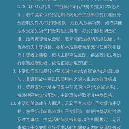
NT$20,000 (含)者，主辦單位須代中獎者扣繳10%之稅
金，若中獎者位於指定期限內配合主辦單位提供相關身
分證明文件及/或扣繳稅款，則視為放棄領獎。如依其他
法令規定另須代扣繳其他稅費者，亦於扣除相關金額
後，始為實際發放金額。若未能依法繳納應繳稅額，即
視為喪失中獎資格。參加本活動者而須支付任何稅捐皆
為中獎者之義務，概與主辦單位無關。前述稅捐法規如
有更新或變動者，依修正後之規定辦理。
本活動僅限設籍於中華民國地區(含台澎金馬)之國民參
加，非設籍於中華民國國境內之國人視為無效登錄資
料，獎品寄送地址亦僅限中華民國地區(含台澎金馬)，
海外地區恕無法配送，主辦單位得取消其中獎資格。
本活動係為成年人而設，若您同意未成年子女參加本活
動，您需陪伴輔導未成年子女閱讀、瞭解抽獎活動辦法
及注意事項、抽獎活動個資告知事項等相關規定，您及
未成年子女並同意接受本活動相關規定內容及其後修改