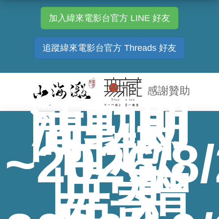
加入緯來電影台官方 LINE 好友
追蹤緯來電影台官方 Threads 好友
感謝贊助
活動期
間：即
日起
~2026/8/
止
｜ 贈
品寄
件：