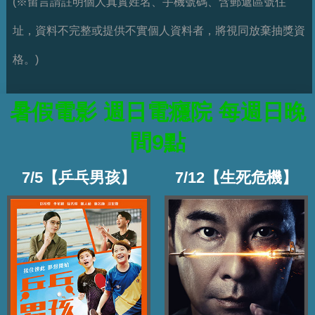
(※留言請註明個人真實姓名、手機號碼、含郵遞區號住
址，資料不完整或提供不實個人資料者，將視同放棄抽獎資
格。)
暑假電影 週日電癮院 每週日晚
間9點
7/5【乒乓男孩】
7/12【生死危機】