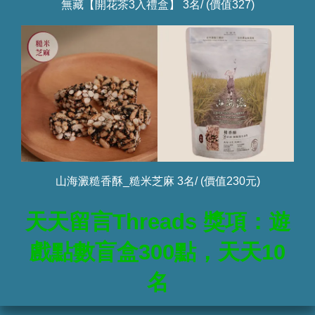
無藏【開花茶3入禮盒】 3名/ (價值327)
山海澱糙香酥_糙米芝麻 3名/ (價值230元)
天天留言Threads 獎項：遊
戲點數盲盒300點，天天10
名