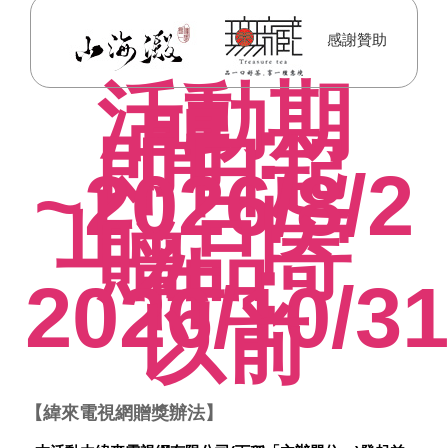
感謝贊助
活動期
間：
即日起
~2026/8/2
止 ｜
贈品寄
件：
2026/10/3
以前
【緯來電視網贈獎辦法】