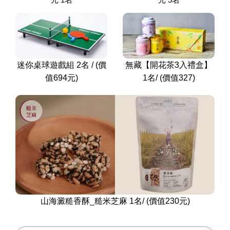
迷你桌球遊戲組 2名 / (價
無藏【開花茶3入禮盒】
值694元)
1名/ (價值327)
山海澱糙香酥_糙米芝麻 1名/ (價值230元)