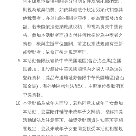
合主辦單位提供相關身分證明文件及/或扣繳稅款，
則視為放棄領獎。如依其他法令規定另須代扣繳其
他稅費者，亦於扣除相關金額後，始為實際發放金
額。若未能依法繳納應繳稅額，即視為喪失中獎資
格。參加本活動者而須支付任何稅捐皆為中獎者之
義務，概與主辦單位無關。前述稅捐法規如有更新
或變動者，依修正後之規定辦理。
本活動僅限設籍於中華民國地區(含台澎金馬)之國
民參加，非設籍於中華民國國境內之國人視為無效
登錄資料，獎品寄送地址亦僅限中華民國地區(含台
澎金馬)，海外地區恕無法配送，主辦單位得取消其
中獎資格。
本活動係為成年人而設，若您同意未成年子女參加
本活動，您需陪伴輔導未成年子女閱讀、瞭解抽獎
活動辦法及注意事項、抽獎活動個資告知事項等相
關規定，您及未成年子女並同意接受本活動相關規