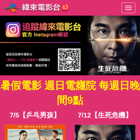
選
單
切
換
暑假電影 週日電癮院 每週日晚
間9點
7/5【乒乓男孩】
7/12【生死危機】