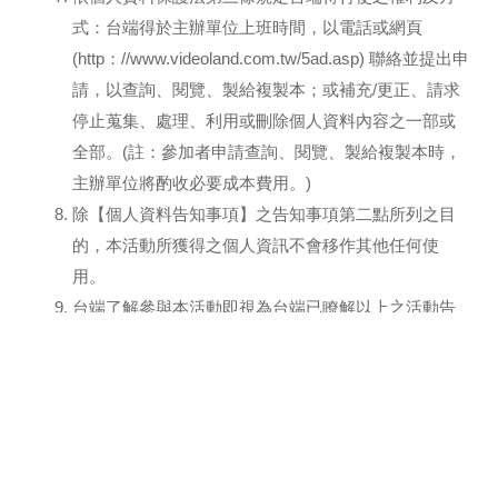
式：台端得於主辦單位上班時間，以電話或網頁
(http：//www.videoland.com.tw/5ad.asp) 聯絡並提出申
請，以查詢、閱覽、製給複製本；或補充/更正、請求
停止蒐集、處理、利用或刪除個人資料內容之一部或
全部。(註：參加者申請查詢、閱覽、製給複製本時，
主辦單位將酌收必要成本費用。)
除【個人資料告知事項】之告知事項第二點所列之目
的，本活動所獲得之個人資訊不會移作其他任何使
用。
台端了解參與本活動即視為台端已瞭解以上之活動告
知事項，並已清楚瞭解主辦單位及執行單位蒐集、處
理及利用本人個人資料之目的及用途，並同意主辦單
位及執行單位於上述告知事項範圍內，得蒐集、處理
及利用本人資料。
COPYRIGHT © VIDEOLAND INC.