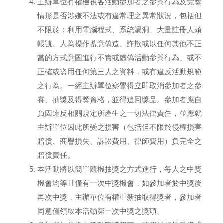
主辦單位有權檢視各活動參加者之參與行為及兌獎
情形是否涉嫌不法或有違常理之異常狀況，包括但
不限於：利用電腦程式、系統漏洞、大量註冊人頭
帳號、人為操作蓄意偽造、詐欺或以任何其他不正
當的方式意圖進行不實或虛偽活動參與行為、或不
正確或盜用任何第三人之資料，或有違反活動規範
之行為。一經主辦單位察覺得立即取消參加者之參
賽、抽獎及得獎資格，並得追回獎品。參加者應自
負因違反相關規定所產生之一切法律責任，並應就
主辦單位因此所受之損害（包括但不限於侵權損害
賠償、商譽損失、訴訟費用、律師費用）負完全之
賠償責任。
本活動將以簡單隨機抽獎之方式進行，每人之中獎
機會均等且僅有一次中獎機會，如參加者於中獎後
再次中獎，主辦單位有權重新抽取得獎者，參加者
同意僅領取本活動第一次中獎之獎項。