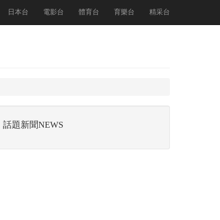
日本台
電影台
體育台
育樂台
精采台
話題新聞NEWS