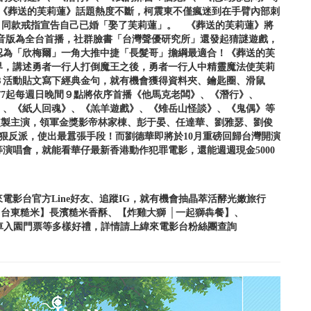
的《葬送的芙莉蓮》話題熱度不斷，柯震東不僅瘋迷到在手臂內部刺
》同款戒指宣告自己已婚「娶了芙莉蓮」。 《葬送的芙莉蓮》將
配音版為全台首播，社群臉書「台灣聲優研究所」還發起猜謎遊戲，
認為「欣梅爾」一角大推中捷「長髮哥」擔綱最適合！《葬送的芙
界，講述勇者一行人打倒魔王之後，勇者一行人中精靈魔法使芙莉
Ｂ活動貼文寫下經典金句，就有機會獲得資料夾、鑰匙圈、滑鼠
/7起每週日晚間９點將依序首播《他馬克老闆》、《潛行》、
》、《紙人回魂》、《羔羊遊戲》、《雉岳山怪談》、《鬼偶》等
華監製主演，領軍金獎影帝林家棟、彭于晏、任達華、劉雅瑟、劉俊
最狠反派，使出最囂張手段！而劉德華即將於10月重磅回歸台灣開演
演唱會，就能看華仔最新香港動作犯罪電影，還能週週現金5000
影台官方Line好友、追蹤IG，就有機會抽晶萃活酵光嫩旅行
【台東糙米】長濱糙米香酥、【炸雞大獅 │一起獅犇餐】、
纜車入園門票等多樣好禮，詳情請上緯來電影台粉絲團查詢