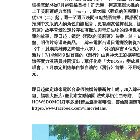
強檔電影將從7月起強檔首播！許光漢、柯震東都大推
上了芙莉蓮經典表情「=ω=」，還大曬《葬送的芙莉蓮
從7/9（二）起，週一至週五晚間６點雙語首播，國語
預測中文版的人物角色由誰配音，更有網友發揮創意，
莉蓮》故事背景設定於存在著魔法與奇幻生物的虛構世
蓮的故事。即日起，鎖定《葬送的芙莉蓮》首播，於Ｆ
墊、明信片等週邊商品。 緯來電影台週日電癮院將從7
《中：射鵰英雄傳之降龍十八掌》、《我的麻吉４個鬼
新片！7/14晚間９點首播的《潛行》由男神天王劉德
謙等實力派演員共同演出，華仔化身「大BOSS」變成
唱會，７月鎖定劉德華自製自演的《潛行》首播，不用等
元。
即日起鎖定緯來電影台暑假強檔首播新片上網，加入緯來電
組、福容大飯店x臺北市立動物園 法式厚奶油曲奇餅、
HOWSDOMO[好事多磨]精品濾掛咖啡包、雲仙樂園
https://www.facebook.com/vlmoviefans。