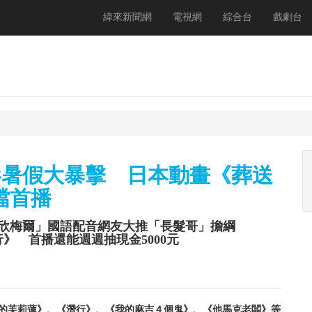
緯來新聞網
電視網
綜合台
戲劇台
來電影暑假大暴擊 日本動畫《葬送
檔首播
欣梅爾」國語配音網友大推「長髮哥」擔綱
》 首播還能週週抽現金5000元
《葬送的芙莉蓮》、《潛行》、《我的麻吉４個鬼》、《他馬克老闆》等