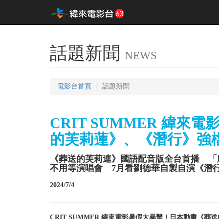
話題新聞
NEWS
電影台首頁
話題新聞
CRIT SUMMER 緯
的芙莉蓮》、《潛行》強
《葬送的芙莉連》國語配音版全台首播 「
不用等演唱會 7月看劉德華自製自演《潛行
2024/7/4
CRIT SUMMER 緯來電影暑假大暴擊！日本動畫