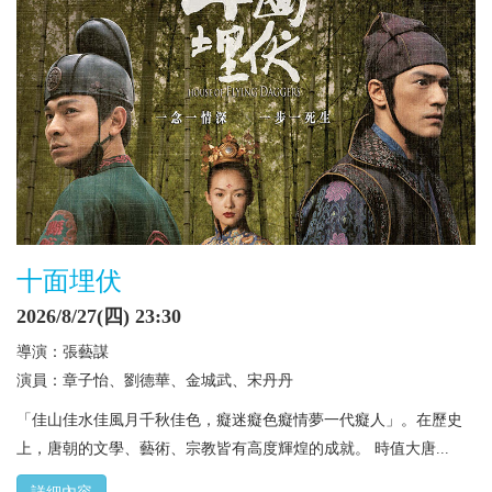
十面埋伏
2026/8/27(四) 23:30
導演：張藝謀
演員：章子怡、劉德華、金城武、宋丹丹
「佳山佳水佳風月千秋佳色，癡迷癡色癡情夢一代癡人」。在歷史
上，唐朝的文學、藝術、宗教皆有高度輝煌的成就。 時值大唐...