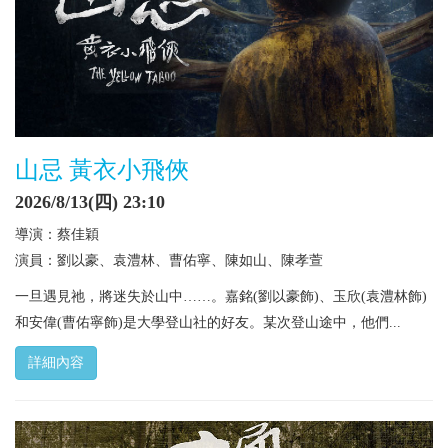
山忌 黃衣小飛俠
2026/8/13(四) 23:10
導演：蔡佳穎
演員：劉以豪、袁澧林、曹佑寧、陳如山、陳孝萱
一旦遇見祂，將迷失於山中……。嘉銘(劉以豪飾)、玉欣(袁澧林飾)
和安偉(曹佑寧飾)是大學登山社的好友。某次登山途中，他們...
詳細內容