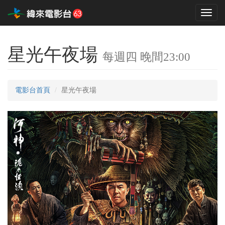
Toggl
naviga
星光午夜場
每週四 晚間23:00
電影台首頁
星光午夜場