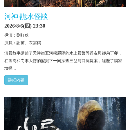
河神‧詭水怪談
2026/8/6(四) 23:30
導演：劉軒狄
演員：謝苗、衣雲鶴
演員故事講述了天津衛五河撈屍隊的水上員警郭得友與師弟丁卯，
在酒肉和尚李大愣的攛掇下一同探查三岔河口沉屍案，經歷了魏家
墳探...
詳細內容