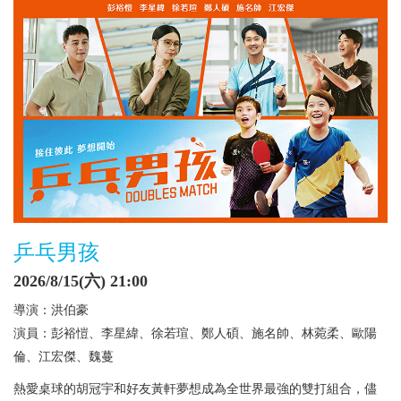
乒乓男孩
2026/8/15(六) 21:00
導演：洪伯豪
演員：彭裕愷、李星緯、徐若瑄、鄭人碩、施名帥、林菀柔、歐陽
倫、江宏傑、魏蔓
熱愛桌球的胡冠宇和好友黃軒夢想成為全世界最強的雙打組合，儘