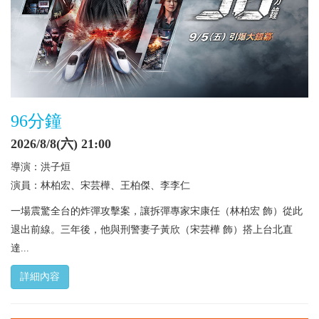
96分鐘
2026/8/8(六) 21:00
導演：洪子烜
演員：林柏宏、宋芸樺、王柏傑、李李仁
一場震驚全台的炸彈攻擊案，讓拆彈專家宋康任（林柏宏 飾）從此
退出前線。三年後，他與刑警妻子黃欣（宋芸樺 飾）搭上台北直
達...
詳細內容