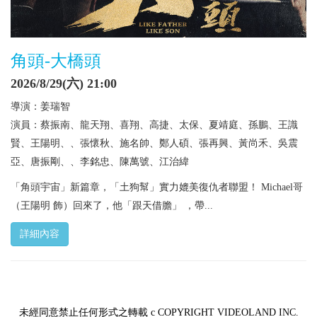
角頭-大橋頭
2026/8/29(六) 21:00
導演：姜瑞智
演員：蔡振南、龍天翔、喜翔、高捷、太保、夏靖庭、孫鵬、王識
賢、王陽明、、張懷秋、施名帥、鄭人碩、張再興、黃尚禾、吳震
亞、唐振剛、、李銘忠、陳萬號、江治緯
「角頭宇宙」新篇章，「土狗幫」實力媲美復仇者聯盟！ Michael哥
（王陽明 飾）回來了，他「跟天借膽」 ，帶...
詳細內容
未經同意禁止任何形式之轉載 c COPYRIGHT VIDEOLAND INC.