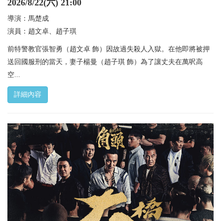
2026/8/22(六) 21:00
導演：馬楚成
演員：趙文卓、趙子琪
前特警教官張智勇（趙文卓 飾）因故過失殺人入獄。在他即將被押
送回國服刑的當天，妻子楊曼（趙子琪 飾）為了讓丈夫在萬呎高
空...
詳細內容