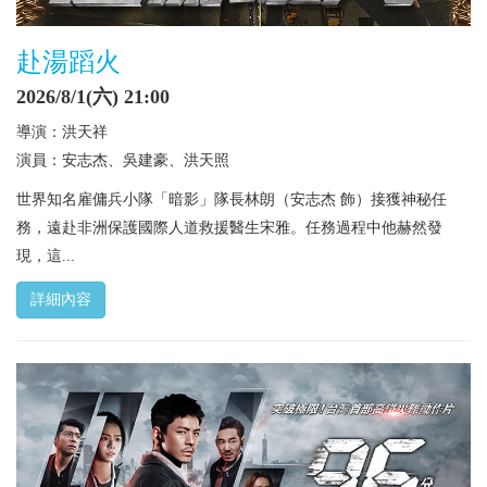
赴湯蹈火
2026/8/1(六) 21:00
導演：洪天祥
演員：安志杰、吳建豪、洪天照
世界知名雇傭兵小隊「暗影」隊長林朗（安志杰 飾）接獲神秘任
務，遠赴非洲保護國際人道救援醫生宋雅。任務過程中他赫然發
現，這...
詳細內容