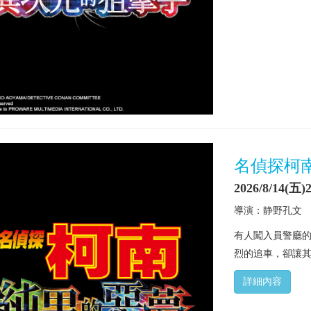
名偵探柯
2026/8/14(五)2
導演：静野孔文
有人闖入員警廳
烈的追車，卻讓其
詳細內容