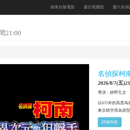
緯來自製電影
週日電癮院
週六名偵
21:00
名偵探柯
2026/8/7(五)21
導演：静野孔文
以635米的高度
東京晴空塔為原型
詳細內容