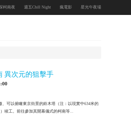
探柯南夜
週五Chill Night
瘋電影
星光午夜場
南 異次元的狙擊手
:00
為傲、可以俯瞰東京街景的鈴木塔（注：以現實中634米的
）竣工。前往參加其開幕儀式的柯南等...