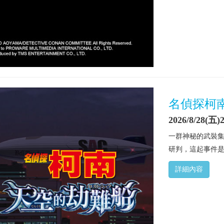
名偵探柯
2026/8/28(五)2
一群神秘的武裝
研判，這起事件是
詳細內容