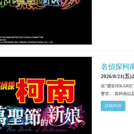
名偵探柯
2026/8/21(五)2
在“澀谷HIKA
警官。 當柯南以
詳細內容