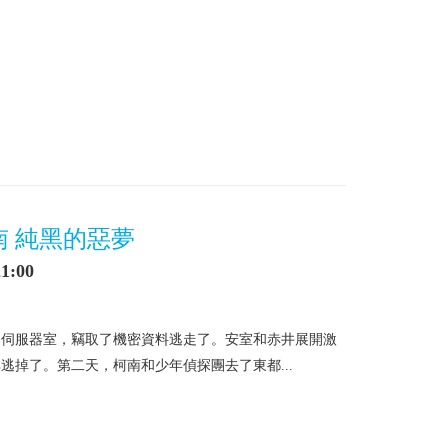
南 純黑的惡夢
1:00
的伺服器室，竊取了機密資料逃走了。安室和赤井展開激
逃掉了。第二天，柯南和少年偵探團去了東都...