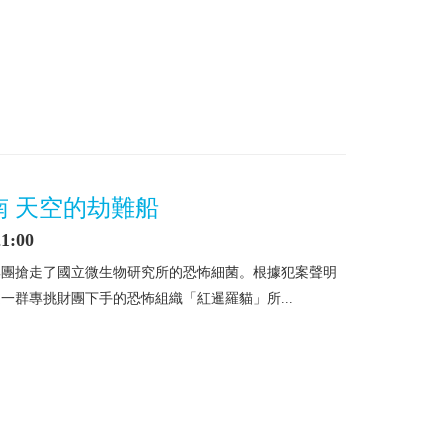
南 天空的劫難船
1:00
集團搶走了國立微生物研究所的恐怖細菌。根據犯案聲明
一群專挑財團下手的恐怖組織「紅暹羅貓」所...