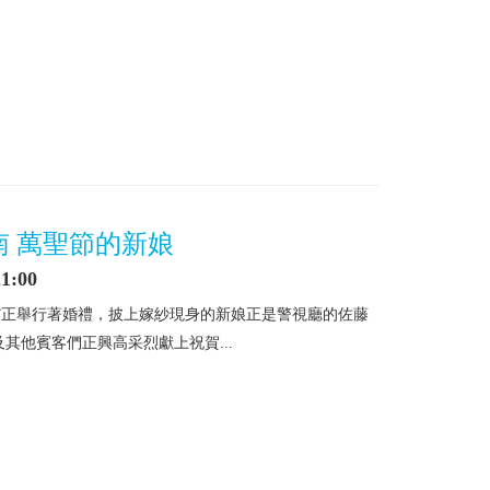
南 萬聖節的新娘
1:00
RIE”正舉行著婚禮，披上嫁紗現身的新娘正是警視廳的佐藤
及其他賓客們正興高采烈獻上祝賀...