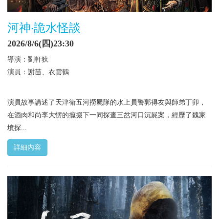
河神‧詭水怪談
2026/8/6(四)23:30
導演：劉軒狄
演員：謝苗、衣雲鶴
演員故事講述了天津衛五河撈屍隊的水上員警郭得友與師弟丁卯，
在酒肉和尚李大愣的攛掇下一同探查三岔河口沉屍案，經歷了魏家
墳探...
詳細內容