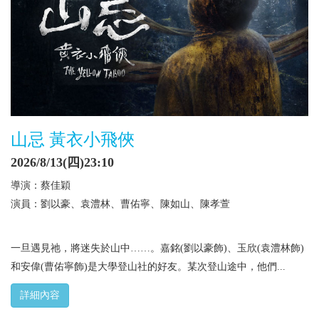
山忌 黃衣小飛俠
2026/8/13(四)23:10
導演：蔡佳穎
演員：劉以豪、袁澧林、曹佑寧、陳如山、陳孝萱
一旦遇見祂，將迷失於山中……。嘉銘(劉以豪飾)、玉欣(袁澧林飾)
和安偉(曹佑寧飾)是大學登山社的好友。某次登山途中，他們...
詳細內容