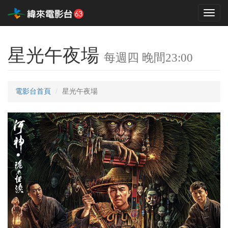
Toggl
naviga
星光午夜場
每週四 晚間23:00
電影台首頁
星光午夜場