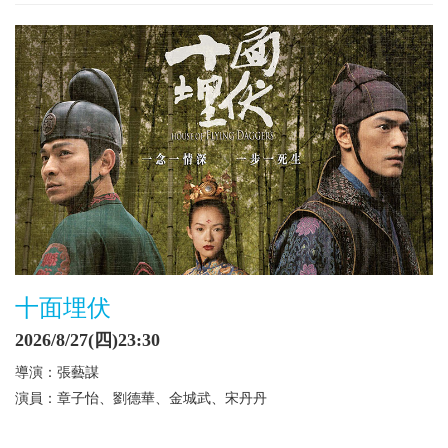
十面埋伏
2026/8/27(四)23:30
導演：張藝謀
演員：章子怡、劉德華、金城武、宋丹丹