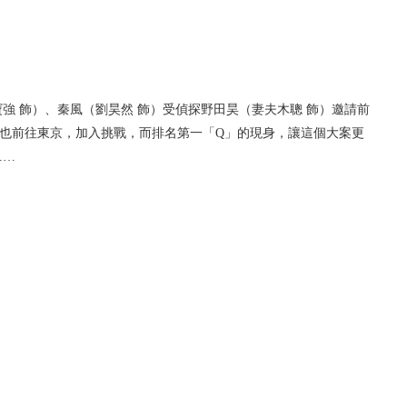
強 飾）、秦風（劉昊然 飾）受偵探野田昊（妻夫木聰 飾）邀請前
聞訊也前往東京，加入挑戰，而排名第一「Q」的現身，讓這個大案更
……