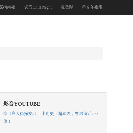
探柯南夜
週五Chill Night
瘋電影
星光午夜場
影音YOUTUBE
◎《唐人街探案3》│卡司史上超猛強，票房逼近200
億！