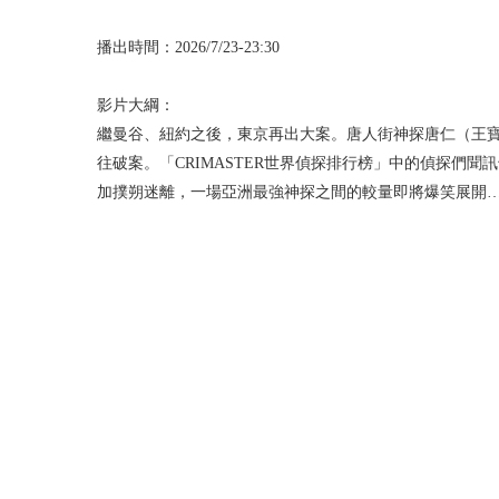
播出時間：2026/7/23-23:30
影片大綱：
繼曼谷、紐約之後，東京再出大案。唐人街神探唐仁（王寶
往破案。「CRIMASTER世界偵探排行榜」中的偵探們
加撲朔迷離，一場亞洲最強神探之間的較量即將爆笑展開