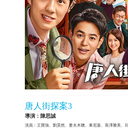
唐人街探案3
導演：陳思誠
演員：王寶強、劉昊然、妻夫木聰、東尼嘉、長澤雅美、