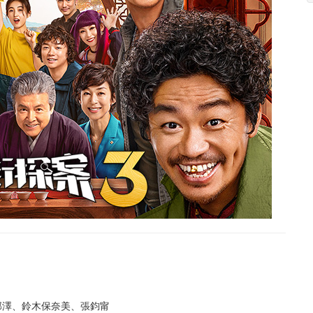
邱澤、鈴木保奈美、張鈞甯