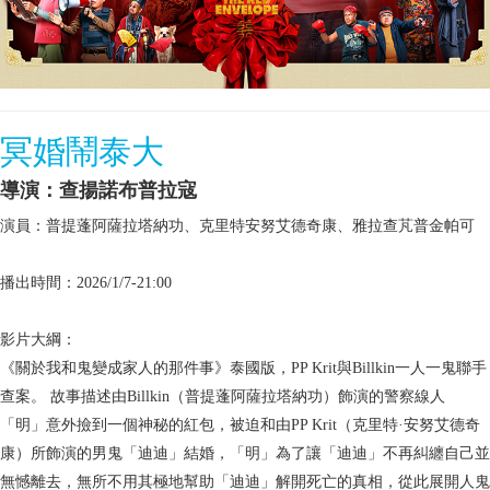
冥婚鬧泰大
導演：查揚諾布普拉寇
演員：普提蓬阿薩拉塔納功、克里特安努艾德奇康、雅拉查芃普金帕可
播出時間：2026/1/7-21:00
影片大綱：
《關於我和鬼變成家人的那件事》泰國版，PP Krit與Billkin一人一鬼聯手
查案。 故事描述由Billkin（普提蓬阿薩拉塔納功）飾演的警察線人
「明」意外撿到一個神秘的紅包，被迫和由PP Krit（克里特·安努艾德奇
康）所飾演的男鬼「迪迪」結婚，「明」為了讓「迪迪」不再糾纏自己並
無憾離去，無所不用其極地幫助「迪迪」解開死亡的真相，從此展開人鬼