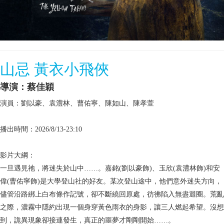
山忌 黃衣小飛俠
導演：蔡佳穎
演員：劉以豪、袁澧林、曹佑寧、陳如山、陳孝萱
播出時間：2026/8/13-23:10
影片大綱：
一旦遇見祂，將迷失於山中……。嘉銘(劉以豪飾)、玉欣(袁澧林飾)和安
偉(曹佑寧飾)是大學登山社的好友。某次登山途中，他們意外迷失方向，
儘管沿路綁上白布條作記號，卻不斷繞回原處，彷彿陷入無盡迴圈。荒亂
之際，濃霧中隱約出現一個身穿黃色雨衣的身影，讓三人燃起希望。沒想
到，詭異現象卻接連發生，真正的噩夢才剛剛開始……。