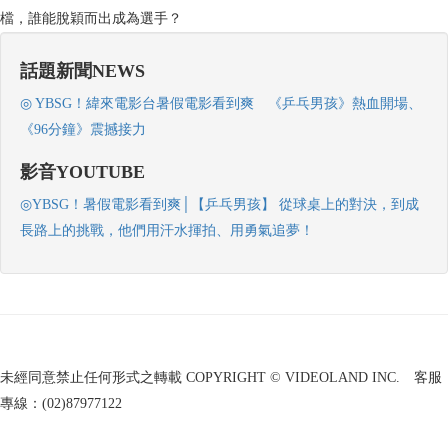
檔，誰能脫穎而出成為選手？
話題新聞NEWS
◎ YBSG！緯來電影台暑假電影看到爽 《乒乓男孩》熱血開場、
《96分鐘》震撼接力
影音YOUTUBE
◎YBSG！暑假電影看到爽│【乒乓男孩】 從球桌上的對決，到成
長路上的挑戰，他們用汗水揮拍、用勇氣追夢！
未經同意禁止任何形式之轉載 COPYRIGHT © VIDEOLAND INC. 客服
專線：(02)87977122