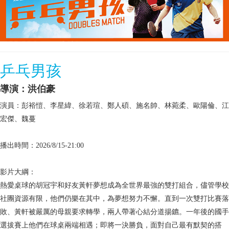
乒乓男孩
導演：洪伯豪
演員：彭裕愷、李星緯、徐若瑄、鄭人碩、施名帥、林菀柔、歐陽倫、江
宏傑、魏蔓
播出時間：2026/8/15-21:00
影片大綱：
熱愛桌球的胡冠宇和好友黃軒夢想成為全世界最強的雙打組合，儘管學校
社團資源有限，他們仍樂在其中，為夢想努力不懈。直到一次雙打比賽落
敗、黃軒被嚴厲的母親要求轉學，兩人帶著心結分道揚鑣。一年後的國手
選拔賽上他們在球桌兩端相遇；即將一決勝負，面對自己最有默契的搭