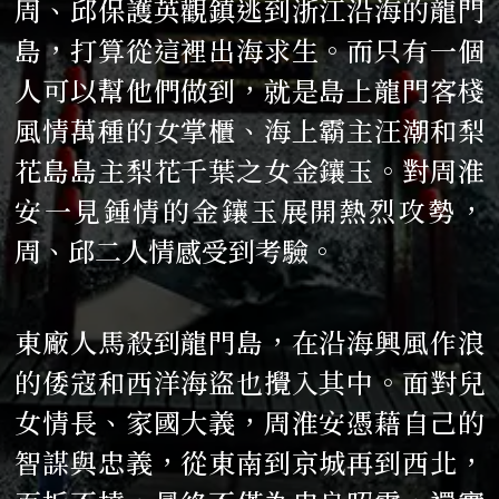
周、邱保護英觀鎮逃到浙江沿海的龍門
島，打算從這裡出海求生。而只有一個
人可以幫他們做到，就是島上龍門客棧
風情萬種的女掌櫃、海上霸主汪潮和梨
花島島主梨花千葉之女金鑲玉。對周淮
安一見鍾情的金鑲玉展開熱烈攻勢，
周、邱二人情感受到考驗。
東廠人馬殺到龍門島，在沿海興風作浪
的倭寇和西洋海盜也攪入其中。面對兒
女情長、家國大義，周淮安憑藉自己的
智謀與忠義，從東南到京城再到西北，