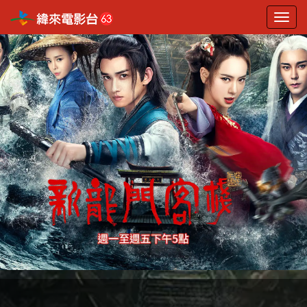
選
單
切
換