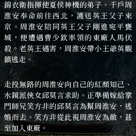
錦衣衛指揮使夏侯神機的弟子、千戶周
淮安奉命前往西北，護送英王父子來
京。周淮安陪同英王父子剛進宛平甕
城，便遭遇曹少欽率領的東廠人馬伏
殺。老英王遇害，周淮安帶小王爺英觀
鎮逃走。
走投無路的周淮安向自己的紅顏知己、
水鏡派俠女邱莫言求助。正準備嫁給掌
門師兄笑方非的邱莫言為幫周淮安，逃
婚而去。笑方非從此視周淮安為敵，甚
至加入東廠。