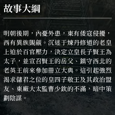
故事大綱
明朝後期，內憂外患，東有倭寇侵擾，
西有異族覬覦。沉迷于煉丹修道的老皇
上迫於百官壓力，決定立皇長子賢王為
太子，並宣召賢王的岳父、鎮守西北的
老英王前來參加冊立大典。這引起強烈
渴求儲君之位的皇四子敬王及其政治盟
友、東廠大太監曹少欽的不滿，暗中策
劃陰謀。