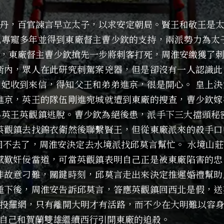
丹，百官諫言早立太子，以求安定朝局。賢王和敬王是
專寵多年並得到東廠督主曹少欽的支持，兩派勢力為太
，東廠督主曹少欽搶先一步將刺客打死，周淮安繳獲了
衛內，眾人在此研究刺駕案兇器，但是卻沒有一人認識
妃收到來信，得知父王和弟弟進京，很是開心。 皇上
進京，英王的隊伍剛進宛城就遭到東廠的搜查，曹少欽
英王英觀鎮逃脫。曹少欽為絕後患，派手下三大擋頭秘
英觀鎮去找錦衣衛然後聯繫賢王，但從東廠派來的殺手
回不去了，周淮安決定去水境派找邱莫言幫忙。 水境山
感歎奸佞當道，可當英觀鎮表明自己正是被東廠陷害的
非故意刁難，關鍵時刻，邱莫言走出來決定推遲婚禮幫
睡下後，周淮安告訴邱莫言，答應英觀鎮回西北是假，
投羅網，只有離開大明才有活路，而不少在大明難以容
自己和賀蘭雙雄繼續西行引開東廠的追殺。