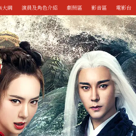
集大綱
演員及角色介紹
劇照區
影音區
電影台