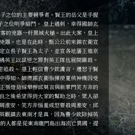
太子之位的主要競爭者。賢王的岳父是手握
子之位明爭暗鬥。 皇上遇刺，幸得國師玄
刺客的兇器一杆異域火槍。出此大案，皇上
此兇器。也是在此時，甄公公前來錦衣衛宣
決定立長子賢王為太子，並宣各地藩王進京
嫁禍英王以謀逆之罪對英王隊伍展開圍殺。
密追殺。 皇上輕信曹少欽讒言，遷怒于賢
口中得知，師傅錦衣衛指揮使夏侯神機因受
莊正張燈結綵舉辦邱莫言與新掌門笑方非的
忠良之後希望得到大家的幫助之時，眾人卻
助周淮安，笑方非惱羞成怒要殺周淮安，邱
送英觀鎮去東南才是真，因為曹少欽除掉英
身的人都是從東南龍門島出海流亡異國，提