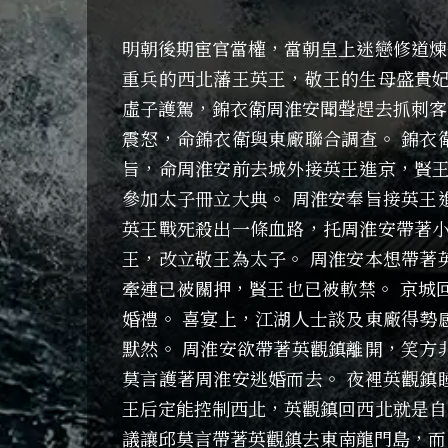
明朝後期宦官當權，當朝皇上迷戀修道煉
重兵的西北藩王英王，敬王的生母盛貴妃
虛子護駕，錦衣衛周淮安聞聲趕去抓刺客
震怒，命錦衣衛與東廠聯合調查。 錦衣
旨，命周淮安前去城外接英王進京，賢王
參加太子冊立大典。 周淮安奉旨接英王
英王戰死殺出一條血路，托周淮安帶著小
王，改立敬王為太子。 周淮安本想帶著
牽連已被關押，賢王也已被軟禁。 京城
婚禮。 喜宴上，江湖人士談及東廠得勢
默然。 周淮安欲帶著英觀鎮離開，笑方
莫言護著周淮安逃婚而去。 夜裡英觀鎮
王后定能控制西北，英觀鎮回西北就是自
議讓邱莫言帶著英觀鎮去東南龍門島，而