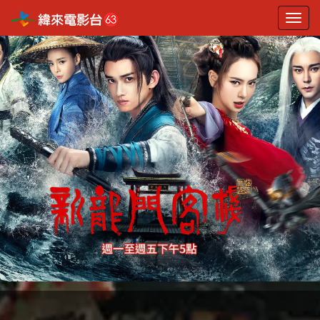
選
單
切
換