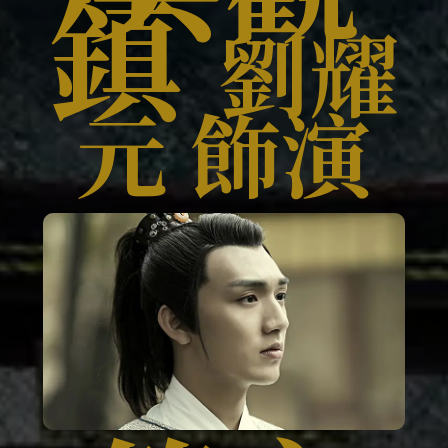
鎮
劉耀
元 飾演