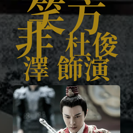
笑方
非
杜俊
澤 飾演