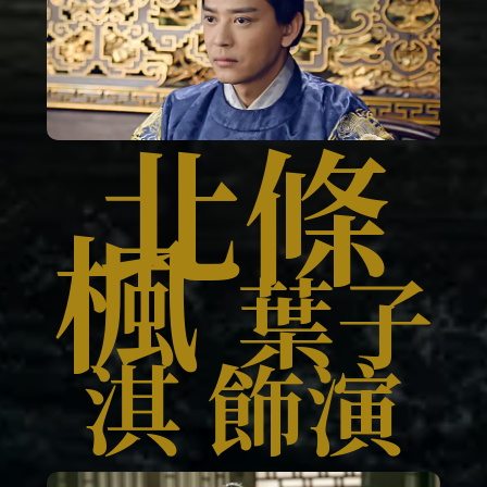
北條
楓
葉子
淇 飾演