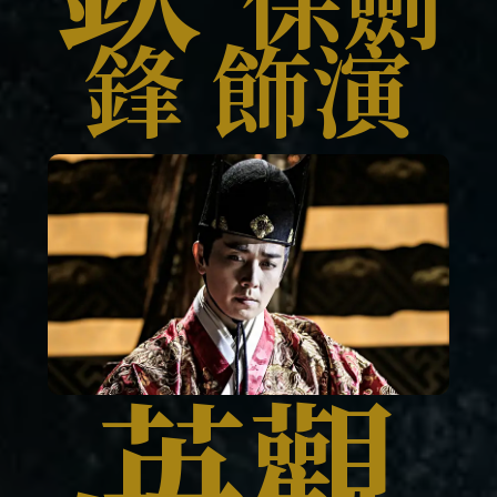
鋒 飾演
英觀