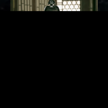
敬王
季晨 飾
演