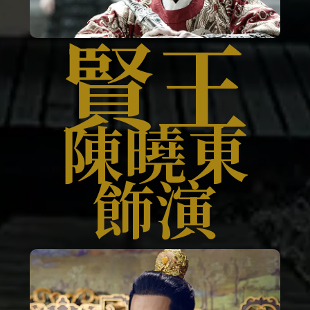
賢王
陳曉東
飾演