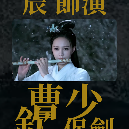
辰 飾演
曹少
欽
保劍