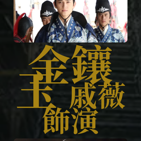
金鑲
玉
戚薇
飾演