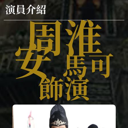
演員介紹
周淮
安
馬可
飾演